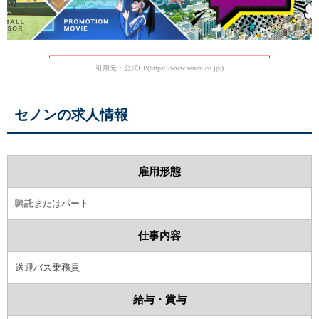
引用元：公式HP(https://www.senon.co.jp/)
セノンの求人情報
雇用形態
嘱託またはパート
仕事内容
送迎バス乗務員
給与・賞与