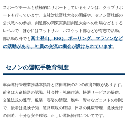
スポーツチームも積極的にサポートしているセノンは、クラブサポ
ートも行っています。支社対抗野球大会の開催や、セノン野球部の
公式戦への参加、剣道部の関東実業団剣道大会への出場などもする
レベルで、ほかにはフットサル、バスケット部などが有志で活動。
富士登山、BBQ、ボーリング、マラソンなど
部活動以外でも
の活動があり、社員の交流の機会が設けられています
。
セノンの運転手教育制度
車両運行管理業務基本指針と防衛運転の2つの教育制度があります。
前者は人命輸送の認識、社会性・礼儀作法、快適サービスの提供、
交通法規の遵守、服装・容姿の清潔、燃料・資材などコストの削減
で、後者は危険予知、道路環境の確認、日常の健康管理、危険走行
の回避、十分な安全確認、正しい運転操作についてです。