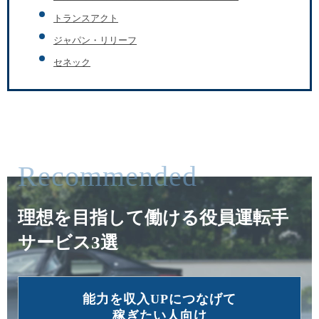
トランスアクト
ジャパン・リリーフ
セネック
Recommended
理想を目指して働ける役員運転手
サービス3選
能力を収⼊UPにつなげて
稼ぎたい⼈向け