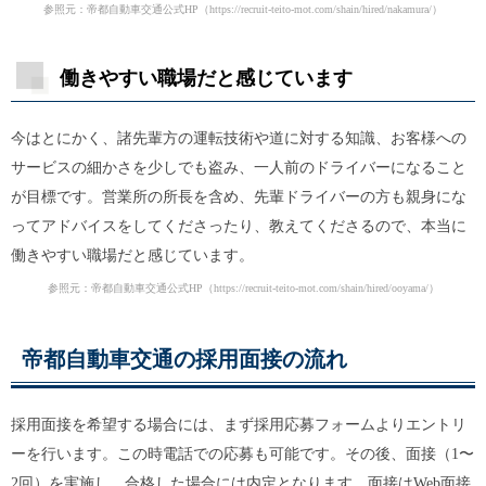
参照元：帝都自動車交通公式HP（
https://recruit-teito-mot.com/shain/hired/nakamura/
）
働きやすい職場だと感じています
今はとにかく、諸先輩方の運転技術や道に対する知識、お客様への
サービスの細かさを少しでも盗み、一人前のドライバーになること
が目標です。営業所の所長を含め、先輩ドライバーの方も親身にな
ってアドバイスをしてくださったり、教えてくださるので、本当に
働きやすい職場だと感じています。
参照元：帝都自動車交通公式HP（
https://recruit-teito-mot.com/shain/hired/ooyama/
）
帝都自動車交通の採用面接の流れ
採用面接を希望する場合には、まず採用応募フォームよりエントリ
ーを行います。この時電話での応募も可能です。その後、面接（1〜
2回）を実施し、合格した場合には内定となります。面接はWeb面接