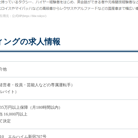
引用元：公式HP(https://bbe.tokyo/)
ィングの求人情報
介他
経営者・役員・芸能人などの専属運転手）
ルバイト）
35万円以上保障（月180時間以内）
16,000円以上
て決定
-10 エルハイム新宿707号