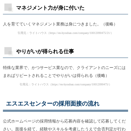
マネジメント力が身に付いた
人を育てていくマネジメント業務は身につきました。（後略）
引用元：ライトハウス（
https://en-hyouban.com/company/10012090475/21/
）
やりがいが得られる仕事
特殊な業界で、かつサービス業なので、クライアントのニーズには
まればリピートされることでやりがいは得られる（後略）
引用元：ライトハウス（
https://en-hyouban.com/company/10012090475/
）
エスエスセンターの採用面接の流れ
公式ホームページの採用情報から応募内容を確認して応募してくだ
さい。面接を経て、経験やスキルを考慮したうえで合否判定が行わ